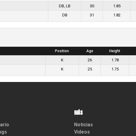
DB, LB
30
1.85
DB
31
1.82
Position
Age
Height
K
26
1.78
K
25
1.75
MÁS
ario
Noticias
ngs
Videos