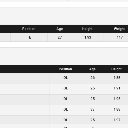
Position
Age
Height
Weight
TE
27
1.93
117
Position
Age
Height
OL
26
1.88
OL
25
1.91
OL
25
1.95
OL
33
1.88
OL
25
1.97