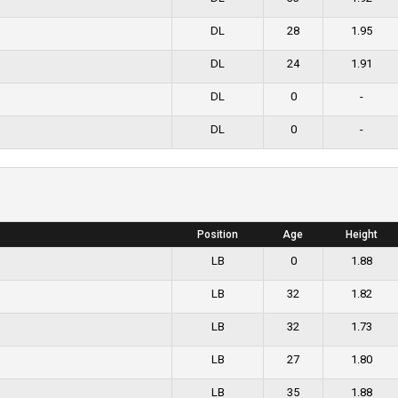
DL
28
1.95
DL
24
1.91
DL
0
-
DL
0
-
Position
Age
Height
LB
0
1.88
LB
32
1.82
LB
32
1.73
LB
27
1.80
LB
35
1.88