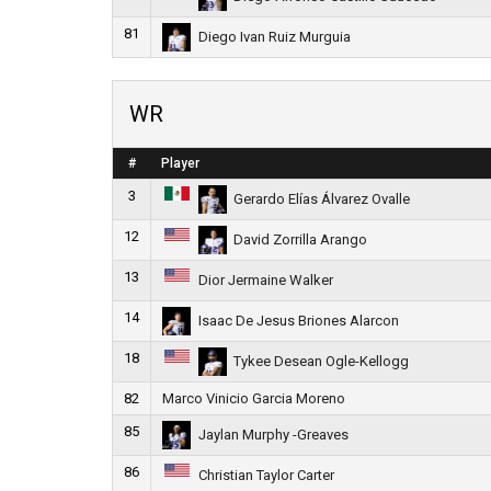
81
Diego Ivan Ruiz Murguia
WR
#
Player
3
Gerardo Elías Álvarez Ovalle
12
David Zorrilla Arango
13
Dior Jermaine Walker
14
Isaac De Jesus Briones Alarcon
18
Tykee Desean Ogle-Kellogg
82
Marco Vinicio Garcia Moreno
85
Jaylan Murphy -Greaves
86
Christian Taylor Carter