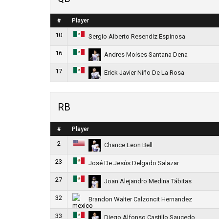
#
Player
10
Sergio Alberto Resendiz Espinosa
16
Andres Moises Santana Dena
17
Erick Javier Niño De La Rosa
RB
#
Player
2
Chance Leon Bell
23
José De Jesús Delgado Salazar
27
Joan Alejandro Medina Tábitas
32
Brandon Walter Calzoncit Hernandez
33
Diego Alfonso Castillo Saucedo