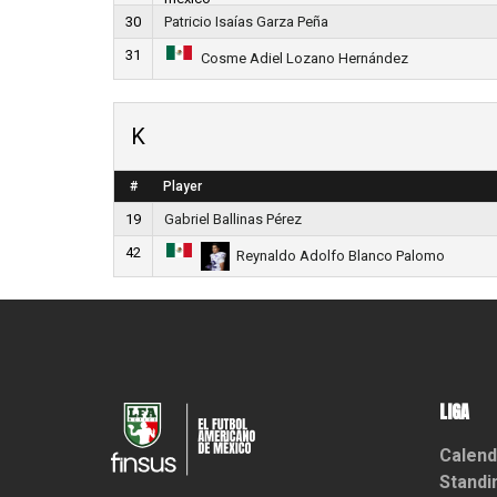
30
Patricio Isaías Garza Peña
31
Cosme Adiel Lozano Hernández
K
#
Player
19
Gabriel Ballinas Pérez
42
Reynaldo Adolfo Blanco Palomo
LIGA
Calend
Standi