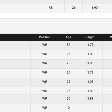
RB
26
1.90
Position
Age
Height
W
WR
37
1.75
WR
26
1.89
WR
26
1.80
WR
25
1.79
WR
26
1.95
WR
25
1.89
WR
26
1.88
WR
0
-