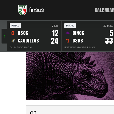
CALENDAR
7 jun.
30 may.
FINAL
FINAL
12
5
OSOS
DINOS
‹
24
33
CAUDILLOS
OSOS
OLÍMPICO UACH
ESTADIO GASPAR MAS
QB