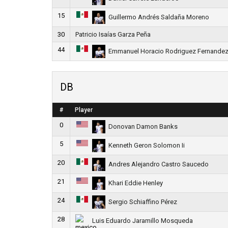
15
Guillermo Andrés Saldaña Moreno
30
Patricio Isaías Garza Peña
44
Emmanuel Horacio Rodriguez Fernande
DB
#
Player
0
Donovan Damon Banks
5
Kenneth Geron Solomon Ii
20
Andres Alejandro Castro Saucedo
21
Khari Eddie Henley
24
Sergio Schiaffino Pérez
28
Luis Eduardo Jaramillo Mosqueda