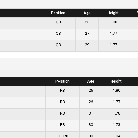
Position
Age
Height
QB
25
1.88
QB
27
1.77
QB
29
1.77
Position
Age
Height
RB
26
1.80
RB
26
1.77
RB
31
1.78
RB
30
1.73
DL, RB
30
1.84