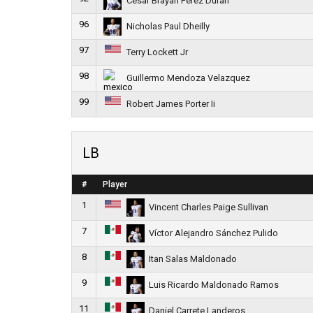
Cesar Brayan Perez Duran
96
Nicholas Paul Dheilly
97
Terry Lockett Jr
98
Guillermo Mendoza Velazquez
99
Robert James Porter Ii
LB
#
Player
1
Vincent Charles Paige Sullivan
7
Víctor Alejandro Sánchez Pulido
8
Itan Salas Maldonado
9
Luis Ricardo Maldonado Ramos
11
Daniel Carrete Landeros