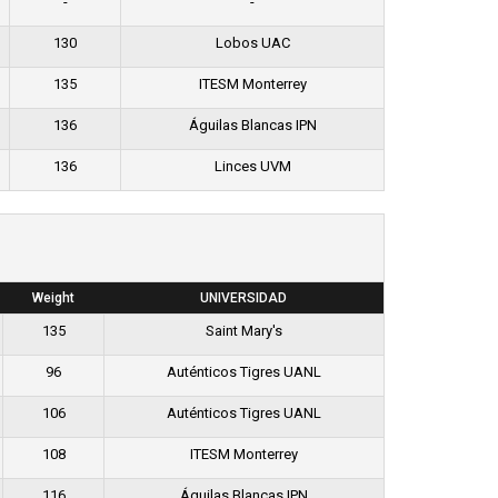
-
-
130
Lobos UAC
135
ITESM Monterrey
136
Águilas Blancas IPN
136
Linces UVM
Weight
UNIVERSIDAD
135
Saint Mary's
96
Auténticos Tigres UANL
106
Auténticos Tigres UANL
108
ITESM Monterrey
116
Águilas Blancas IPN