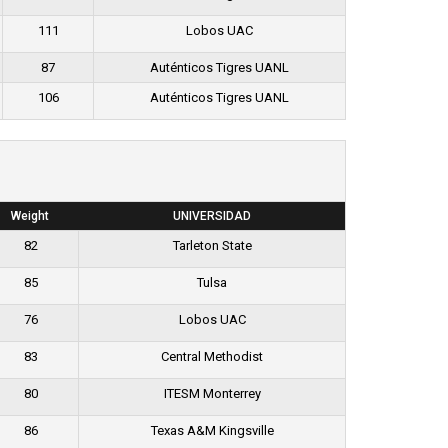
111
Lobos UAC
87
Auténticos Tigres UANL
106
Auténticos Tigres UANL
Weight
UNIVERSIDAD
82
Tarleton State
85
Tulsa
76
Lobos UAC
83
Central Methodist
80
ITESM Monterrey
86
Texas A&M Kingsville