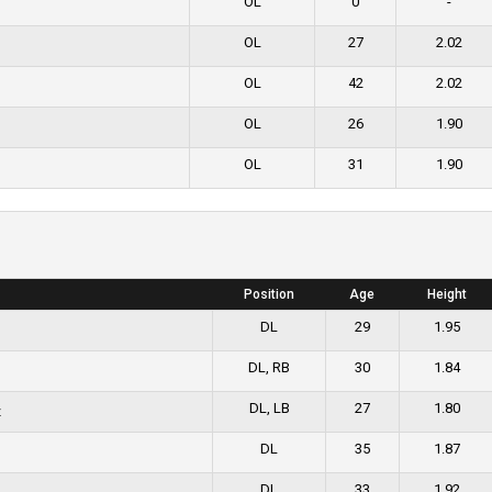
OL
0
-
OL
27
2.02
OL
42
2.02
OL
26
1.90
OL
31
1.90
Position
Age
Height
DL
29
1.95
DL, RB
30
1.84
DL, LB
27
1.80
z
DL
35
1.87
DL
33
1.92