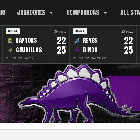
IO
JUGADORES
TEMPORADAS
ALL ST
30 may.
23 may.
FINAL
FINAL
22
22
RAPTORS
REYES
25
25
CAUDILLOS
DINOS
OLIMPICO UACH
OLIMPICO SALTILLO