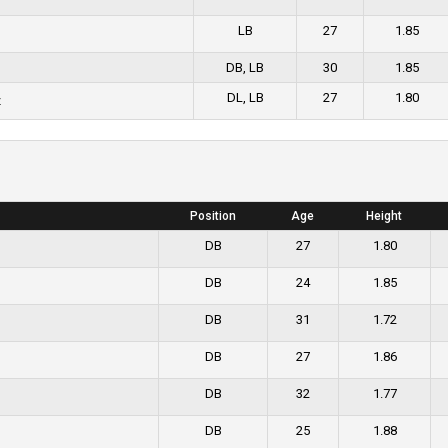
LB
27
1.85
DB, LB
30
1.85
DL, LB
27
1.80
z
Position
Age
Height
DB
27
1.80
DB
24
1.85
DB
31
1.72
DB
27
1.86
DB
32
1.77
DB
25
1.88