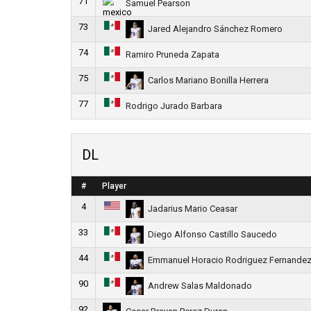
71
Samuel Pearson
73
Jared Alejandro Sánchez Romero
74
Ramiro Pruneda Zapata
75
Carlos Mariano Bonilla Herrera
77
Rodrigo Jurado Barbara
DL
#
Player
4
Jadarius Mario Ceasar
33
Diego Alfonso Castillo Saucedo
44
Emmanuel Horacio Rodriguez Fernande
90
Andrew Salas Maldonado
92