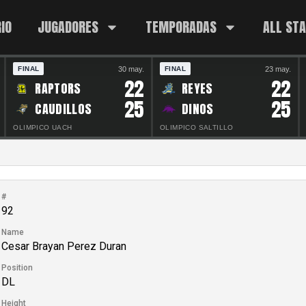
IO
JUGADORES
TEMPORADAS
ALL ST
30 may.
23 may.
FINAL
FINAL
22
22
RAPTORS
REYES
25
25
CAUDILLOS
DINOS
OLIMPICO UACH
OLIMPICO SALTILLO
#
92
Name
Cesar Brayan Perez Duran
Position
DL
Height