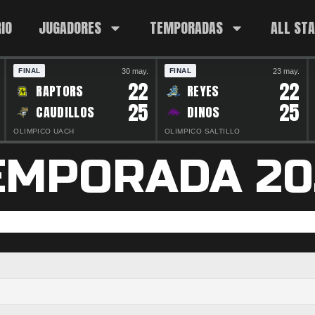
IO
JUGADORES
TEMPORADAS
ALL ST
30 may.
23 may.
FINAL
FINAL
22
22
RAPTORS
REYES
25
25
CAUDILLOS
DINOS
OLIMPICO UACH
OLIMPICO SALTILLO
EMPORADA 20