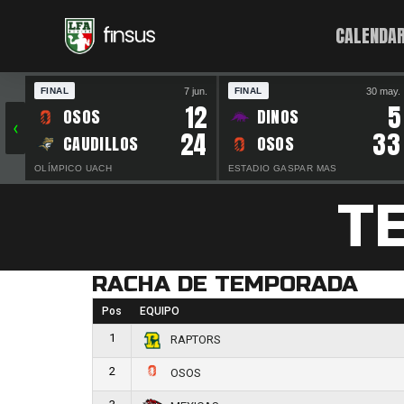
CALENDAR
7 jun.
30 may.
FINAL
FINAL
12
5
OSOS
DINOS
‹
24
33
CAUDILLOS
OSOS
OLÍMPICO UACH
ESTADIO GASPAR MAS
T
RACHA DE TEMPORADA
Pos
EQUIPO
1
RAPTORS
2
OSOS