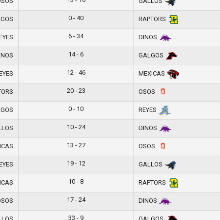
SOS
GALLOS
0 - 40
GOS
RAPTORS
6 - 34
EYES
DINOS
14 - 6
INOS
GALGOS
12 - 46
EYES
MEXICAS
20 - 23
TORS
OSOS
0 - 10
GOS
REYES
10 - 24
LLOS
DINOS
13 - 27
ICAS
OSOS
19 - 12
EYES
GALLOS
10 - 8
ICAS
RAPTORS
17 - 24
SOS
DINOS
33 - 9
LLOS
GALGOS