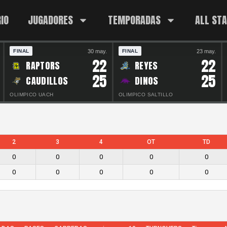
IO
JUGADORES
TEMPORADAS
ALL ST
30 may.
23 may.
FINAL
FINAL
22
22
RAPTORS
REYES
25
25
CAUDILLOS
DINOS
OLIMPICO UACH
OLIMPICO SALTILLO
2
3
4
OT
TD
0
0
0
0
0
0
0
0
0
0