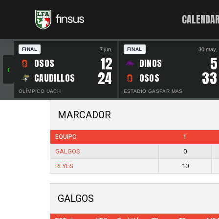
CALENDAR
7 jun.
30 may.
FINAL
FINAL
12
5
OSOS
DINOS
‹
24
33
CAUDILLOS
OSOS
OLÍMPICO UACH
ESTADIO GASPAR MAS
MARCADOR
EQUIPO
1
GALGOS
0
REYES
10
GALGOS