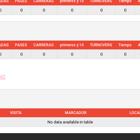
ADAS
PASES
CARRERAS
primeros y 10
TURNOVERS
Tiempo
A
0
0
0
0
0
0
ADAS
PASES
CARRERAS
primeros y 10
TURNOVERS
Tiempo
A
0
0
0
0
0
0
IO
VISITA
MARCADOR
LOCA
No data available in table