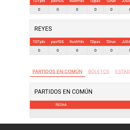
TOTyds
pasYDS
RushYds
TDpas
TDrun
JUG
0
0
0
0
0
REYES
TOTyds
pasYDS
RushYds
TDpas
TDrun
JUG
0
0
0
0
0
PARTIDOS EN COMÚN
BOLETOS
ESTAD
PARTIDOS EN COMÚN
FECHA