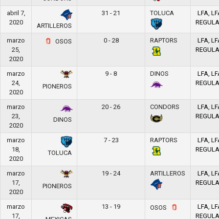
abril 7,
31 - 21
TOLUCA
LFA, LF
2020
REGUL
ARTILLEROS
marzo
0 - 28
RAPTORS
LFA, LF
OSOS
25,
REGUL
2020
marzo
9 - 8
DINOS
LFA, LF
24,
REGUL
PIONEROS
2020
marzo
20 - 26
CONDORS
LFA, LF
23,
REGUL
DINOS
2020
marzo
7 - 23
RAPTORS
LFA, LF
18,
REGUL
TOLUCA
2020
marzo
19 - 24
ARTILLEROS
LFA, LF
17,
REGUL
PIONEROS
2020
marzo
13 - 19
LFA, LF
OSOS
17,
REGUL