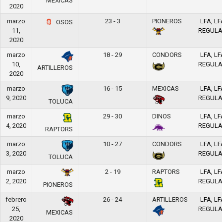
MEXICAS
2020
marzo
23 - 3
PIONEROS
LFA, LF
OSOS
11,
REGUL
2020
marzo
18 - 29
CONDORS
LFA, LF
10,
REGUL
ARTILLEROS
2020
marzo
16 - 15
MEXICAS
LFA, LF
9, 2020
REGUL
TOLUCA
marzo
29 - 30
DINOS
LFA, LF
4, 2020
REGUL
RAPTORS
marzo
10 - 27
CONDORS
LFA, LF
3, 2020
REGUL
TOLUCA
marzo
2 - 19
RAPTORS
LFA, LF
2, 2020
REGUL
PIONEROS
febrero
26 - 24
ARTILLEROS
LFA, LF
25,
REGUL
MEXICAS
2020