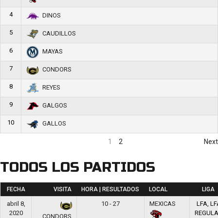
4
DINOS
5
CAUDILLOS
6
MAYAS
7
CONDORS
8
REYES
9
GALGOS
10
GALLOS
1
2
Next
TODOS LOS PARTIDOS
FECHA
VISITA
HORA | RESULTADOS
LOCAL
LIGA
abril 8,
10 - 27
MEXICAS
LFA, LF
2020
REGUL
CONDORS