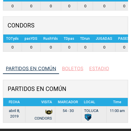
0
0
0
0
0
0
0
CONDORS
TOTyds
pasYDS
RushYds
TDpas
TDrun
JUGADAS
PASES
0
0
0
0
0
0
0
PARTIDOS EN COMÚN
BOLETOS
ESTADIO
PARTIDOS EN COMÚN
FECHA
VISITA
MARCADOR
LOCAL
Time
abril 8,
54 - 30
TOLUCA
11:00 am
2019
CONDORS