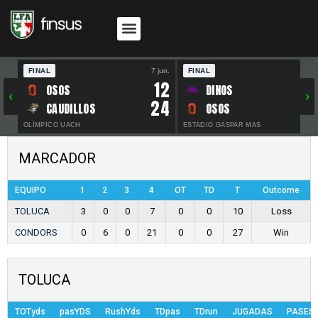
FINAL
7 jun.
FINAL
30 
12
OSOS
DINOS
‹
›
24
CAUDILLOS
OSOS
OLÍMPICO UACH
ESTADIO GASPAR MAS
MARCADOR
EQUIPO
1
2
3
4
OT
TD
T
Outcome
TOLUCA
3
0
0
7
0
0
10
Loss
CONDORS
0
6
0
21
0
0
27
Win
TOLUCA
TOTyds
pasYDS
RushYds
TDpas
TDrun
JUGADAS
PASES