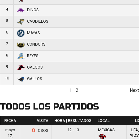
4
DINOS
5
CAUDILLOS
6
MAYAS
7
CONDORS
8
REYES
9
GALGOS
10
GALLOS
1
2
Next
TODOS LOS PARTIDOS
FECHA
VISITA
HORA | RESULTADOS
LOCAL
LI
mayo
12 - 13
MEXICAS
LFA,
OSOS
17,
PLAY