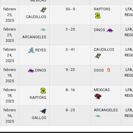
MEXICAS
febrero
30 - 9
RAPTORS
LFA,
25,
REG
CAUDILLOS
2025
febrero
3 - 20
LFA,
DINOS
25,
REG
ARCANGELES
2025
febrero
3 - 41
CAUDILLOS
LFA,
REYES
24,
REG
2025
febrero
9 - 23
LFA,
DINOS
OSOS
18,
REG
2025
febrero
8 - 16
MEXICAS
LFA,
18,
REG
RAPTORS
2025
febrero
8 - 25
ARCANGELES
LFA,
16,
REG
GALLOS
2025