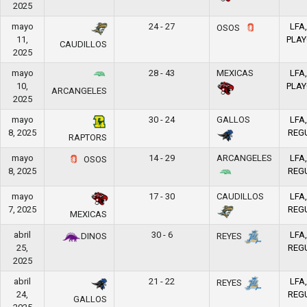
2025
mayo
24 - 27
LFA,
OSOS
11,
PLAY
CAUDILLOS
2025
mayo
28 - 43
MEXICAS
LFA,
10,
PLAY
ARCANGELES
2025
mayo
30 - 24
GALLOS
LFA,
8, 2025
REG
RAPTORS
mayo
14 - 29
ARCANGELES
LFA,
OSOS
8, 2025
REG
mayo
17 - 30
CAUDILLOS
LFA,
7, 2025
REG
MEXICAS
abril
30 - 6
LFA,
DINOS
REYES
25,
REG
2025
abril
21 - 22
LFA,
REYES
24,
REG
GALLOS