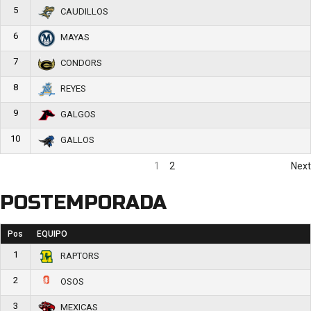
5
CAUDILLOS
6
MAYAS
7
CONDORS
8
REYES
9
GALGOS
10
GALLOS
1
2
Next
POSTEMPORADA
Pos
EQUIPO
1
RAPTORS
2
OSOS
3
MEXICAS