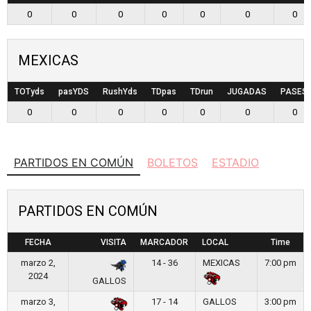
0
0
0
0
0
0
0
MEXICAS
TOTyds
pasYDS
RushYds
TDpas
TDrun
JUGADAS
PASES
0
0
0
0
0
0
0
PARTIDOS EN COMÚN
BOLETOS
ESTADIO
PARTIDOS EN COMÚN
FECHA
VISITA
MARCADOR
LOCAL
Time
marzo 2,
14 - 36
MEXICAS
7:00 pm
2024
GALLOS
marzo 3,
17 - 14
GALLOS
3:00 pm