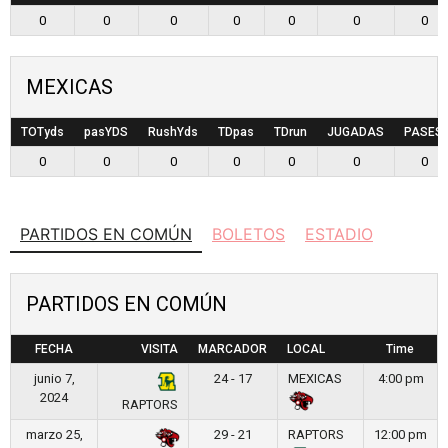
0
0
0
0
0
0
0
MEXICAS
TOTyds
pasYDS
RushYds
TDpas
TDrun
JUGADAS
PASES
0
0
0
0
0
0
0
PARTIDOS EN COMÚN
BOLETOS
ESTADIO
PARTIDOS EN COMÚN
FECHA
VISITA
MARCADOR
LOCAL
Time
junio 7,
24 - 17
MEXICAS
4:00 pm
2024
RAPTORS
marzo 25,
29 - 21
RAPTORS
12:00 pm