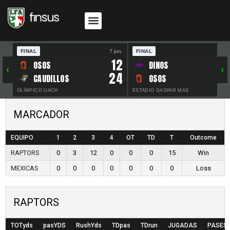
FINAL
7 jun.
FINAL
30 
12
OSOS
DINOS
‹
›
24
CAUDILLOS
OSOS
OLÍMPICO UACH
ESTADIO GASPAR MAS
MARCADOR
EQUIPO
1
2
3
4
OT
TD
T
Outcome
RAPTORS
0
3
12
0
0
0
15
Win
MEXICAS
0
0
0
0
0
0
0
Loss
RAPTORS
TOTyds
pasYDS
RushYds
TDpas
TDrun
JUGADAS
PASES