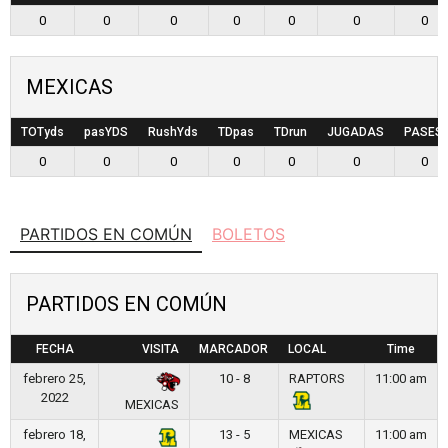
0
0
0
0
0
0
0
MEXICAS
TOTyds
pasYDS
RushYds
TDpas
TDrun
JUGADAS
PASES
0
0
0
0
0
0
0
PARTIDOS EN COMÚN
BOLETOS
PARTIDOS EN COMÚN
FECHA
VISITA
MARCADOR
LOCAL
Time
febrero 25,
10 - 8
RAPTORS
11:00 am
2022
MEXICAS
febrero 18,
13 - 5
MEXICAS
11:00 am