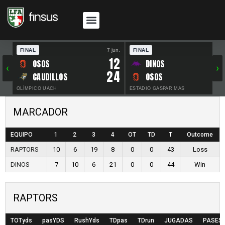
FINAL
7 jun.
FINAL
30 
12
OSOS
DINOS
‹
›
24
CAUDILLOS
OSOS
OLÍMPICO UACH
ESTADIO GASPAR MAS
MARCADOR
EQUIPO
1
2
3
4
OT
TD
T
Outcome
RAPTORS
10
6
19
8
0
0
43
Loss
DINOS
7
10
6
21
0
0
44
Win
RAPTORS
TOTyds
pasYDS
RushYds
TDpas
TDrun
JUGADAS
PASES