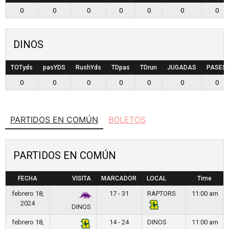
0
0
0
0
0
0
0
DINOS
TOTyds
pasYDS
RushYds
TDpas
TDrun
JUGADAS
PASES
0
0
0
0
0
0
0
PARTIDOS EN COMÚN
BOLETOS
PARTIDOS EN COMÚN
FECHA
VISITA
MARCADOR
LOCAL
Time
febrero 18,
17 - 31
RAPTORS
11:00 am
2024
DINOS
febrero 18,
14 - 24
DINOS
11:00 am