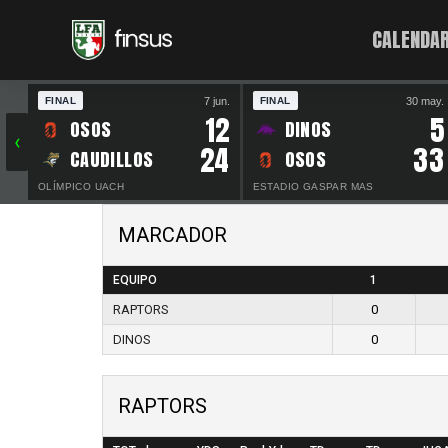
CALENDAR
7 jun.
30 may.
FINAL
FINAL
12
5
OSOS
DINOS
‹
24
33
CAUDILLOS
OSOS
OLÍMPICO UACH
ESTADIO GASPAR MAS
MARCADOR
EQUIPO
1
RAPTORS
0
DINOS
0
RAPTORS