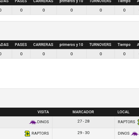
ADAS
PASES
CARRERAS
primeros y 10
TURNOVERS
Tiempo
A
0
0
0
0
0
0
ADAS
PASES
CARRERAS
primeros y 10
TURNOVERS
Tiempo
A
0
0
0
0
0
0
VISITA
MARCADOR
LOCAL
27 - 28
DINOS
RAPTORS
29 - 30
RAPTORS
DINOS