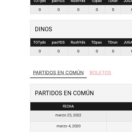
TOTyds
pasYDS
RushYds
TDpas
TDrun
JUG
0
0
0
0
0
DINOS
TOTyds
pasYDS
RushYds
TDpas
TDrun
JUG
0
0
0
0
0
PARTIDOS EN COMÚN
BOLETOS
PARTIDOS EN COMÚN
FECHA
marzo 25, 2022
marzo 4, 2020