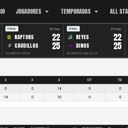
IO
JUGADORES
TEMPORADAS
ALL ST
30 may.
23 may.
FINAL
FINAL
22
22
RAPTORS
REYES
25
25
CAUDILLOS
DINOS
OLIMPICO UACH
OLIMPICO SALTILLO
2
3
4
OT
TD
0
0
14
0
0
14
0
10
0
0