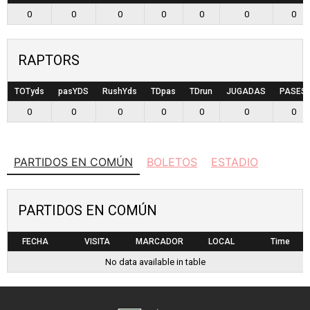
0
0
0
0
0
0
0
RAPTORS
TOTyds
pasYDS
RushYds
TDpas
TDrun
JUGADAS
PASES
0
0
0
0
0
0
0
PARTIDOS EN COMÚN
BOLETOS
ESTADIO
PARTIDOS EN COMÚN
FECHA
VISITA
MARCADOR
LOCAL
Time
No data available in table