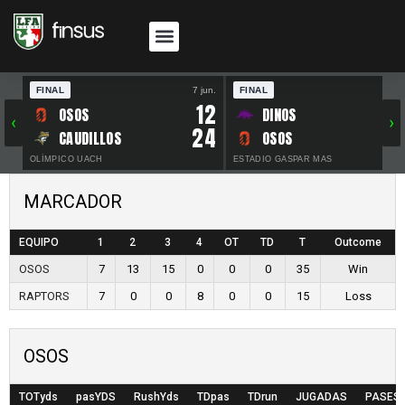
FINAL
7 jun.
FINAL
30 
12
OSOS
DINOS
‹
›
24
CAUDILLOS
OSOS
OLÍMPICO UACH
ESTADIO GASPAR MAS
MARCADOR
EQUIPO
1
2
3
4
OT
TD
T
Outcome
OSOS
7
13
15
0
0
0
35
Win
RAPTORS
7
0
0
8
0
0
15
Loss
OSOS
TOTyds
pasYDS
RushYds
TDpas
TDrun
JUGADAS
PASES