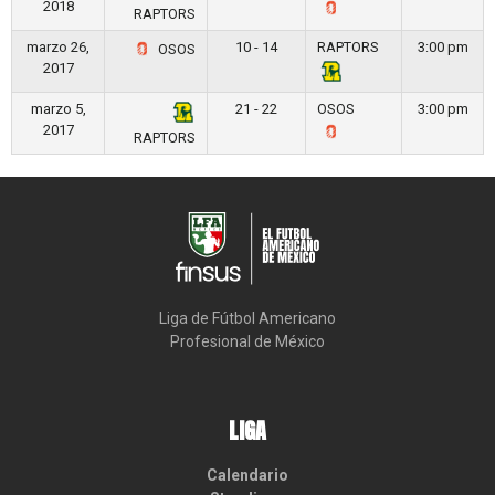
2018
RAPTORS
marzo 26,
10 - 14
RAPTORS
3:00 pm
OSOS
2017
marzo 5,
21 - 22
OSOS
3:00 pm
2017
RAPTORS
Liga de Fútbol Americano

Profesional de México
LIGA
Calendario