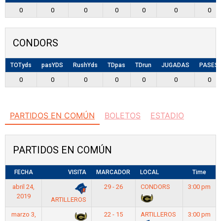
0
0
0
0
0
0
0
CONDORS
TOTyds
pasYDS
RushYds
TDpas
TDrun
JUGADAS
PASES
0
0
0
0
0
0
0
PARTIDOS EN COMÚN
BOLETOS
ESTADIO
PARTIDOS EN COMÚN
FECHA
VISITA
MARCADOR
LOCAL
Time
abril 24,
29 - 26
CONDORS
3:00 pm
2019
ARTILLEROS
marzo 3,
22 - 15
ARTILLEROS
3:00 pm