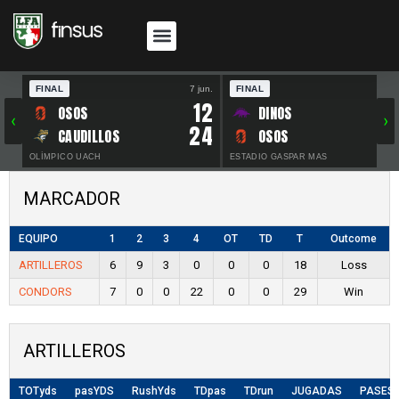
FINAL
7 jun.
FINAL
30 
12
OSOS
DINOS
‹
›
24
CAUDILLOS
OSOS
OLÍMPICO UACH
ESTADIO GASPAR MAS
MARCADOR
EQUIPO
1
2
3
4
OT
TD
T
Outcome
ARTILLEROS
6
9
3
0
0
0
18
Loss
CONDORS
7
0
0
22
0
0
29
Win
ARTILLEROS
TOTyds
pasYDS
RushYds
TDpas
TDrun
JUGADAS
PASES