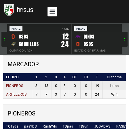
FINAL
7 jun.
FINAL
30 
12
OSOS
DINOS
‹
›
24
CAUDILLOS
OSOS
OLÍMPICO UACH
ESTADIO GASPAR MAS
MARCADOR
EQUIPO
1
2
3
4
OT
TD
T
Outcome
PIONEROS
3
13
0
3
0
0
19
Loss
ARTILLEROS
7
7
3
7
0
0
24
Win
PIONEROS
TOTyds
pasYDS
RushYds
TDpas
TDrun
JUGADAS
PASES