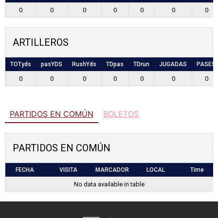
0
0
0
0
0
0
0
ARTILLEROS
TOTyds
pasYDS
RushYds
TDpas
TDrun
JUGADAS
PASES
0
0
0
0
0
0
0
PARTIDOS EN COMÚN
BOLETOS
PARTIDOS EN COMÚN
FECHA
VISITA
MARCADOR
LOCAL
Time
No data available in table