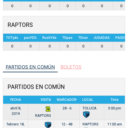
0
0
0
0
0
0
0
RAPTORS
TOTyds
pasYDS
RushYds
TDpas
TDrun
JUGADAS
PASES
0
0
0
0
0
0
0
PARTIDOS EN COMÚN
BOLETOS
PARTIDOS EN COMÚN
FECHA
VISITA
MARCADOR
LOCAL
Time
abril 8,
28 - 6
TOLUCA
3:00 pm
2019
RAPTORS
febrero 18,
12 - 48
RAPTORS
11:00 am