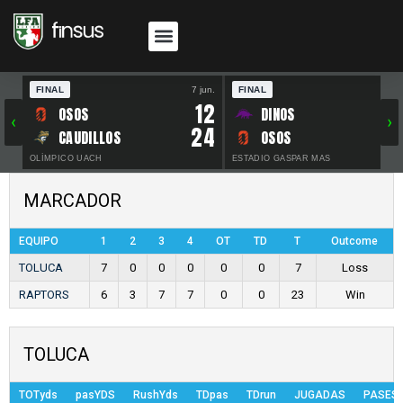
FINAL
7 jun.
FINAL
30 
12
OSOS
DINOS
‹
›
24
CAUDILLOS
OSOS
OLÍMPICO UACH
ESTADIO GASPAR MAS
MARCADOR
EQUIPO
1
2
3
4
OT
TD
T
Outcome
TOLUCA
7
0
0
0
0
0
7
Loss
RAPTORS
6
3
7
7
0
0
23
Win
TOLUCA
TOTyds
pasYDS
RushYds
TDpas
TDrun
JUGADAS
PASES