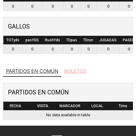
0
0
0
0
0
0
0
GALLOS
TOTyds
pasYDS
RushYds
TDpas
TDrun
JUGADAS
PASES
0
0
0
0
0
0
0
PARTIDOS EN COMÚN
BOLETOS
PARTIDOS EN COMÚN
FECHA
VISITA
MARCADOR
LOCAL
Time
No data available in table