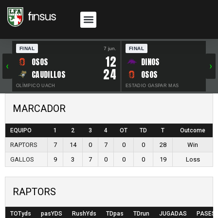
FINAL
7 jun.
FINAL
30 
12
OSOS
DINOS
‹
›
24
CAUDILLOS
OSOS
OLÍMPICO UACH
ESTADIO GASPAR MAS
MARCADOR
EQUIPO
1
2
3
4
OT
TD
T
Outcome
RAPTORS
7
14
0
7
0
0
28
Win
GALLOS
9
3
7
0
0
0
19
Loss
RAPTORS
TOTyds
pasYDS
RushYds
TDpas
TDrun
JUGADAS
PASES