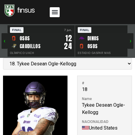
FINAL
7 jun.
FINAL
30 
12
OSOS
DINOS
‹
›
24
CAUDILLOS
OSOS
OLÍMPICO UACH
ESTADIO GASPAR MAS
#
18
Name
Tykee Desean Ogle-
Kellogg
NACIONALIDAD
United States