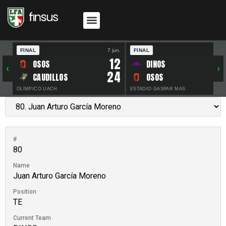
FINAL
7 jun.
FINAL
30 
12
OSOS
DINOS
‹
›
24
CAUDILLOS
OSOS
OLÍMPICO UACH
ESTADIO GASPAR MAS
#
80
Name
Juan Arturo García Moreno
Position
TE
Current Team