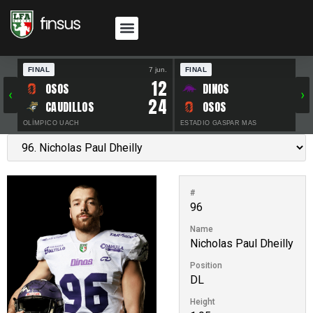
FINAL
7 jun.
FINAL
30 
12
OSOS
DINOS
‹
›
24
CAUDILLOS
OSOS
OLÍMPICO UACH
ESTADIO GASPAR MAS
#
96
Name
Nicholas Paul Dheilly
Position
DL
Height