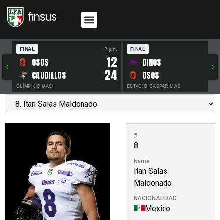
FINAL
7 jun.
FINAL
30 
12
OSOS
DINOS
‹
›
24
CAUDILLOS
OSOS
OLÍMPICO UACH
ESTADIO GASPAR MAS
#
8
Name
Itan Salas
Maldonado
NACIONALIDAD
Mexico