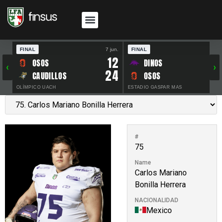
FINAL
7 jun.
FINAL
30 
12
OSOS
DINOS
‹
›
24
CAUDILLOS
OSOS
OLÍMPICO UACH
ESTADIO GASPAR MAS
#
75
Name
Carlos Mariano
Bonilla Herrera
NACIONALIDAD
Mexico