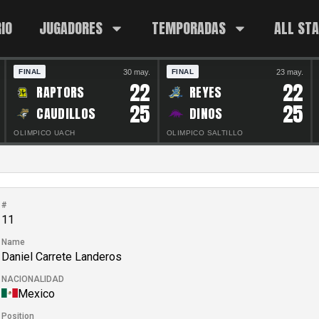
IO
JUGADORES
TEMPORADAS
ALL ST
30 may.
23 may.
FINAL
FINAL
22
22
RAPTORS
REYES
25
25
CAUDILLOS
DINOS
OLIMPICO UACH
OLIMPICO SALTILLO
#
11
Name
Daniel Carrete Landeros
NACIONALIDAD
Mexico
Position