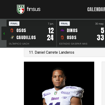
CALENDAR
7 jun.
30 may.
FINAL
FINAL
12
5
OSOS
DINOS
‹
24
33
CAUDILLOS
OSOS
OLÍMPICO UACH
ESTADIO GASPAR MAS