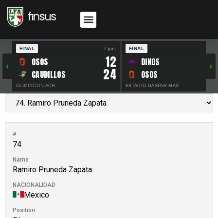
FINAL
7 jun.
FINAL
30 
12
OSOS
DINOS
‹
›
24
CAUDILLOS
OSOS
OLÍMPICO UACH
ESTADIO GASPAR MAS
#
74
Name
Ramiro Pruneda Zapata
NACIONALIDAD
Mexico
Position