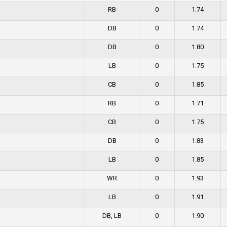
RB
0
1.74
DB
0
1.74
DB
0
1.80
LB
0
1.75
CB
0
1.85
RB
0
1.71
CB
0
1.75
DB
0
1.83
LB
0
1.85
WR
0
1.93
LB
0
1.91
DB, LB
0
1.90