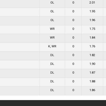
OL
0
2.01
OL
0
1.95
OL
0
1.96
WR
0
1.75
WR
0
1.84
K, WR
0
1.76
DL
0
1.82
DL
0
1.90
DL
0
1.87
DL
0
1.88
DL
0
1.86