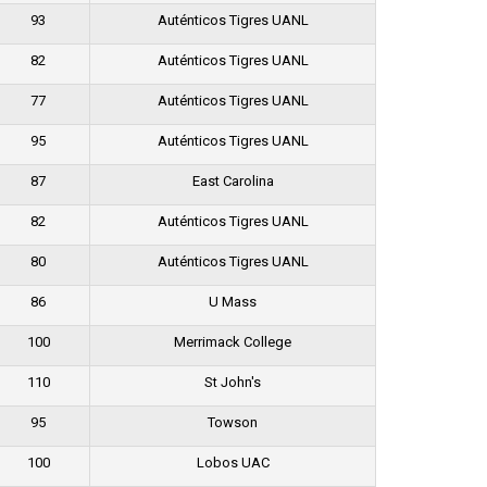
93
Auténticos Tigres UANL
82
Auténticos Tigres UANL
77
Auténticos Tigres UANL
95
Auténticos Tigres UANL
87
East Carolina
82
Auténticos Tigres UANL
80
Auténticos Tigres UANL
86
U Mass
100
Merrimack College
110
St John's
95
Towson
100
Lobos UAC