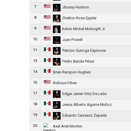
7
Jhonny Hudson
8
Shelton Ross Eppler
9
Kelvin Michel Mcknight Jr
10
Juan Powell
11
Patricio Quiroga Espinosa
13
Pedro Banda Pérez
14
Brian Rampon Hughes
16
Ridricus Fitten
17
Edgar Javier Ortiz De León
18
Jesús Alberto Aguirre Muñoz
19
Eduardo Carrasco Zepeda
20
Axel Ariel Montini