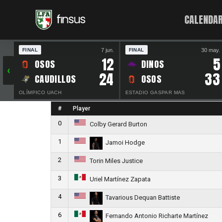
CALENDAR
7 jun.
30 may.
FINAL
FINAL
12
5
OSOS
DINOS
‹
24
33
CAUDILLOS
OSOS
OLÍMPICO UACH
ESTADIO GASPAR MAS
#
Player
0
Colby Gerard Burton
1
Jamoi Hodge
2
Torin Miles Justice
3
Uriel Martínez Zapata
4
Tavarious Dequan Battiste
6
Fernando Antonio Richarte Martínez