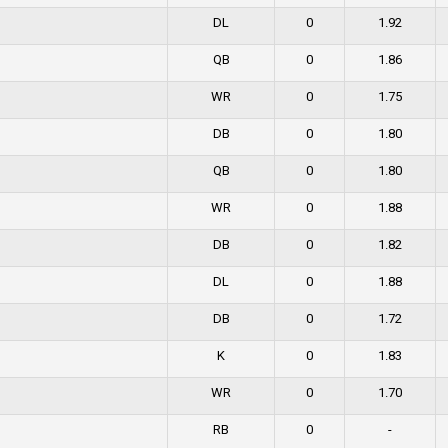
DL
0
1.92
QB
0
1.86
WR
0
1.75
DB
0
1.80
QB
0
1.80
WR
0
1.88
DB
0
1.82
DL
0
1.88
DB
0
1.72
K
0
1.83
WR
0
1.70
RB
0
-