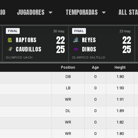
IO
JUGADORES
TEMPORADAS
ALL ST
30 may.
23 may.
FINAL
FINAL
22
22
RAPTORS
REYES
25
25
CAUDILLOS
DINOS
OLIMPICO UACH
OLIMPICO SALTILLO
Position
Age
Height
DB
0
1.80
LB
0
1.90
WR
0
1.91
DL
0
1.89
WR
0
1.82
WR
0
1.80