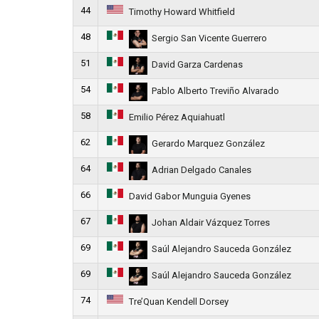
44
Timothy Howard Whitfield
48
Sergio San Vicente Guerrero
51
David Garza Cardenas
54
Pablo Alberto Treviño Alvarado
58
Emilio Pérez Aquiahuatl
62
Gerardo Marquez González
64
Adrian Delgado Canales
66
David Gabor Munguia Gyenes
67
Johan Aldair Vázquez Torres
69
Saúl Alejandro Sauceda González
69
Saúl Alejandro Sauceda González
74
Tre’Quan Kendell Dorsey