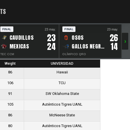
ATS
23 may.
23 may.
FINAL
FINAL
F
23
26
CAUDILLOS
OSOS
›
24
14
MEXICAS
GALLOS NEGROS
TEC CCM
OLÍMPICO QRO
ES
Weight
UNIVERSIDAD
86
Hawaii
106
TCU
91
SW Oklahoma State
105
Auténticos Tigres UANL
86
McNeese State
80
Auténticos Tigres UANL