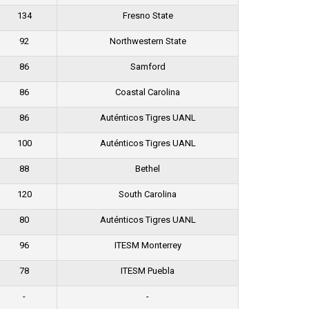
134
Fresno State
92
Northwestern State
86
Samford
86
Coastal Carolina
86
Auténticos Tigres UANL
100
Auténticos Tigres UANL
88
Bethel
120
South Carolina
80
Auténticos Tigres UANL
96
ITESM Monterrey
78
ITESM Puebla
-
-