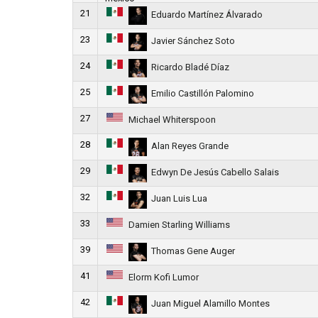
21
Eduardo Martínez Álvarado
23
Javier Sánchez Soto
24
Ricardo Bladé Díaz
25
Emilio Castillón Palomino
27
Michael Whiterspoon
28
Alan Reyes Grande
29
Edwyn De Jesús Cabello Salais
32
Juan Luis Lua
33
Damien Starling Williams
39
Thomas Gene Auger
41
Elorm Kofi Lumor
42
Juan Miguel Alamillo Montes