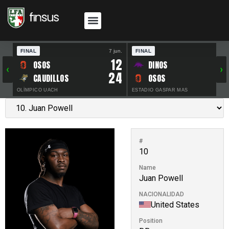
FINAL
7 jun.
FINAL
30 
12
OSOS
DINOS
‹
›
24
CAUDILLOS
OSOS
OLÍMPICO UACH
ESTADIO GASPAR MAS
#
10
Name
Juan Powell
NACIONALIDAD
United States
Position