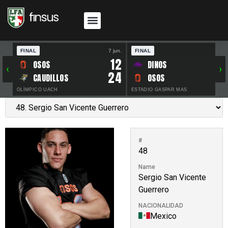
FINAL
7 jun.
FINAL
30 
12
OSOS
DINOS
‹
›
24
CAUDILLOS
OSOS
OLÍMPICO UACH
ESTADIO GASPAR MAS
#
48
Name
Sergio San Vicente
Guerrero
NACIONALIDAD
Mexico