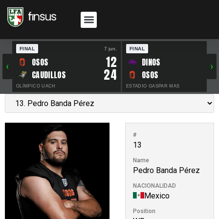
FINAL
7 jun.
FINAL
30 
12
OSOS
DINOS
‹
›
24
CAUDILLOS
OSOS
OLÍMPICO UACH
ESTADIO GASPAR MAS
#
13
Name
Pedro Banda Pérez
NACIONALIDAD
Mexico
Position