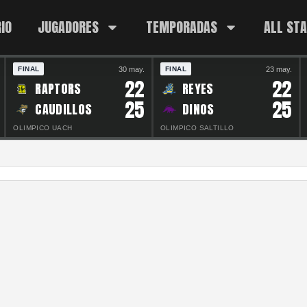
IO
JUGADORES
TEMPORADAS
ALL ST
30 may.
23 may.
FINAL
FINAL
22
22
RAPTORS
REYES
25
25
CAUDILLOS
DINOS
OLIMPICO UACH
OLIMPICO SALTILLO