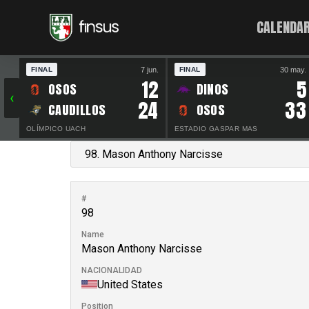
CALENDAR
7 jun.
30 may.
FINAL
FINAL
12
5
OSOS
DINOS
‹
24
33
CAUDILLOS
OSOS
OLÍMPICO UACH
ESTADIO GASPAR MAS
#
98
Name
Mason Anthony Narcisse
NACIONALIDAD
United States
Position