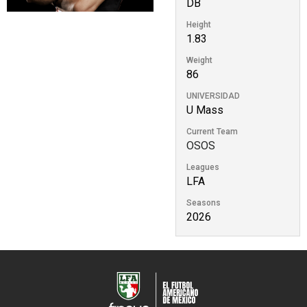
DB
Height
1.83
Weight
86
UNIVERSIDAD
U Mass
Current Team
OSOS
Leagues
LFA
Seasons
2026