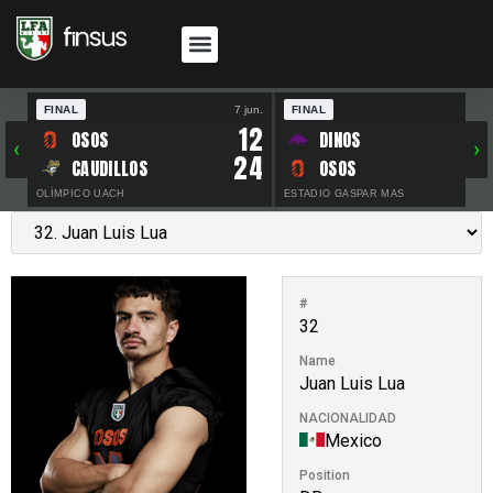
FINAL
7 jun.
FINAL
30 
12
OSOS
DINOS
‹
›
24
CAUDILLOS
OSOS
OLÍMPICO UACH
ESTADIO GASPAR MAS
#
32
Name
Juan Luis Lua
NACIONALIDAD
Mexico
Position