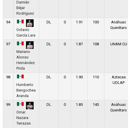
Damián
Béjar
Rodríguez
94
DL
0
1.91
100
Anáhuac
Querétaro
Octavio
García Lara
97
DL
0
1.87
108
UNAM CU
Mariano
Alonso
Hernández
Prida
98
DL
0
1.90
110
Aztecas
UDLAP
Humberto
Bengochea
Aranda
99
DL
0
1.85
140
Anáhuac
Querétaro
Omar
Nazara
Terrazas