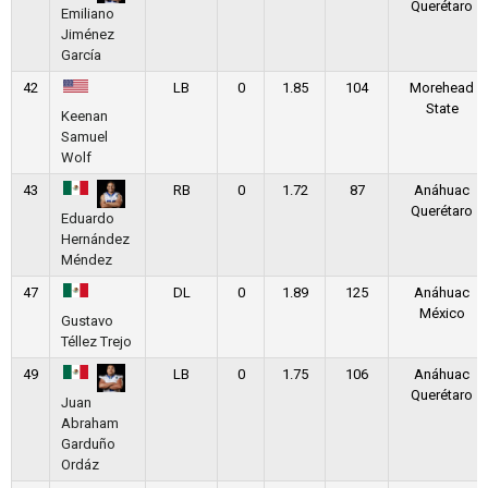
Querétaro
Emiliano
Jiménez
García
42
LB
0
1.85
104
Morehead
State
Keenan
Samuel
Wolf
43
RB
0
1.72
87
Anáhuac
Querétaro
Eduardo
Hernández
Méndez
47
DL
0
1.89
125
Anáhuac
México
Gustavo
Téllez Trejo
49
LB
0
1.75
106
Anáhuac
Querétaro
Juan
Abraham
Garduño
Ordáz