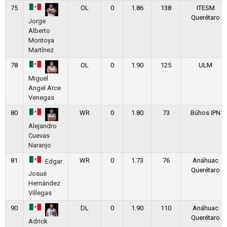
75
OL
0
1.86
138
ITESM
Querétaro
Jorge
Alberto
Montoya
Martínez
78
OL
0
1.90
125
ULM
Miguel
Angel Arce
Venegas
80
WR
0
1.80
73
Búhos IPN
Alejandro
Cuevas
Naranjo
81
WR
0
1.73
76
Anáhuac
Edgar
Querétaro
Josué
Hernández
Villegas
90
DL
0
1.90
110
Anáhuac
Querétaro
Adrick