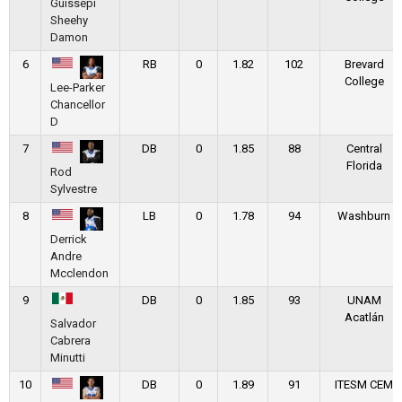
Guissepi
Sheehy
Damon
6
RB
0
1.82
102
Brevard
College
Lee-Parker
Chancellor
D
7
DB
0
1.85
88
Central
Florida
Rod
Sylvestre
8
LB
0
1.78
94
Washburn
Derrick
Andre
Mcclendon
9
DB
0
1.85
93
UNAM
Acatlán
Salvador
Cabrera
Minutti
10
DB
0
1.89
91
ITESM CEM