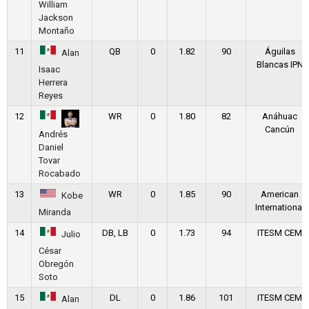
William
Jackson
Montaño
11
QB
0
1.82
90
Águilas
Alan
Blancas IPN
Isaac
Herrera
Reyes
12
WR
0
1.80
82
Anáhuac
Cancún
Andrés
Daniel
Tovar
Rocabado
13
WR
0
1.85
90
American
Kobe
International
Miranda
14
DB, LB
0
1.73
94
ITESM CEM
Julio
César
Obregón
Soto
15
DL
0
1.86
101
ITESM CEM
Alan