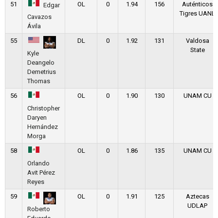
51
OL
0
1.94
156
Auténticos
Edgar
Tigres UANL
Cavazos
Ávila
55
DL
0
1.92
131
Valdosa
State
Kyle
Deangelo
Demetrius
Thomas
56
OL
0
1.90
130
UNAM CU
Christopher
Daryen
Hernández
Morga
58
OL
0
1.86
135
UNAM CU
Orlando
Avit Pérez
Reyes
59
OL
0
1.91
125
Aztecas
UDLAP
Roberto