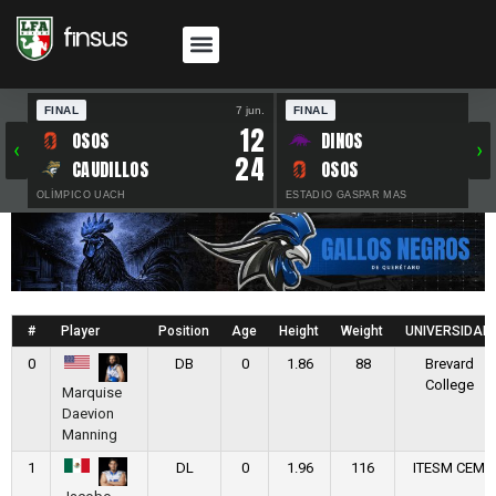
FINAL
7 jun.
FINAL
30 
12
OSOS
DINOS
‹
›
24
CAUDILLOS
OSOS
OLÍMPICO UACH
ESTADIO GASPAR MAS
#
Player
Position
Age
Height
Weight
UNIVERSIDAD
0
DB
0
1.86
88
Brevard
College
Marquise
Daevion
Manning
1
DL
0
1.96
116
ITESM CEM