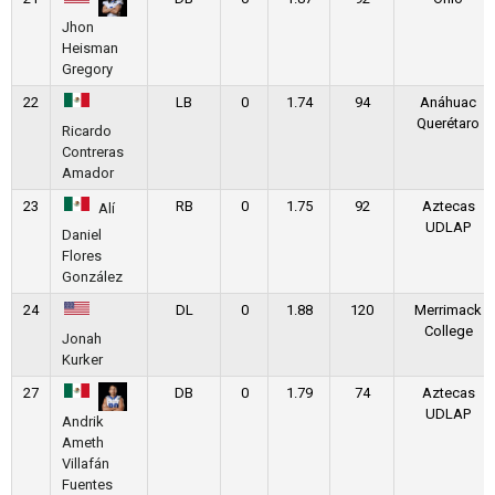
Jhon
Heisman
Gregory
22
LB
0
1.74
94
Anáhuac
Querétaro
Ricardo
Contreras
Amador
23
RB
0
1.75
92
Aztecas
Alí
UDLAP
Daniel
Flores
González
24
DL
0
1.88
120
Merrimack
College
Jonah
Kurker
27
DB
0
1.79
74
Aztecas
UDLAP
Andrik
Ameth
Villafán
Fuentes