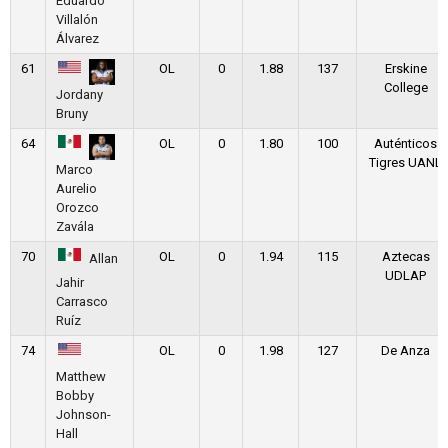
Eduardo
Villalón
Álvarez
61
OL
0
1.88
137
Erskine
College
Jordany
Bruny
64
OL
0
1.80
100
Auténticos
Tigres UANL
Marco
Aurelio
Orozco
Zavála
70
OL
0
1.94
115
Aztecas
Allan
UDLAP
Jahir
Carrasco
Ruíz
74
OL
0
1.98
127
De Anza
Matthew
Bobby
Johnson-
Hall