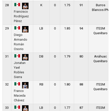
28
K
0
1.75
91
Burros
Blancos IPN
Francisco
Rodríguez
Pérez
29
LB
0
1.85
94
ITESM
Querétaro
Diego
Armando
Román
Osorio
31
DB
0
1.79
80
Anáhuac
Querétaro
Jonatan
Yael
Robles
Sierra
32
RB
0
1.80
88
ITESM
Querétaro
Franco
Maceda
Chávez
33
LB
0
1.77
87
ITESM