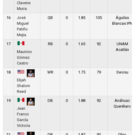
Claverie
Murra
16
José
QB
0
1.85
105
Águilas
Miguel
Blancas IPN
Patiño
Mejia
17
RB
0
1.65
92
UNAM
Acatlán
Mauricio
Gómez
Castro
18
WR
0
1.75
79
Swosu
Elijah
Shalom
Reed
19
DB
0
1.88
92
Anáhuac
Querétaro
Jean
Franco
García
Victoria
21
DB
0
1.87
92
Ohio