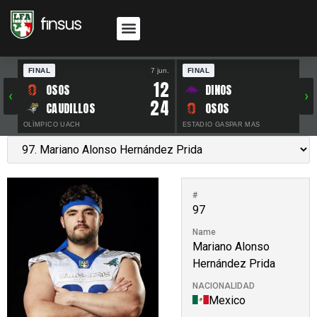
FINAL
7 jun.
FINAL
30 
12
OSOS
DINOS
‹
›
24
CAUDILLOS
OSOS
OLÍMPICO UACH
ESTADIO GASPAR MAS
#
97
Name
Mariano Alonso
Hernández Prida
NACIONALIDAD
Mexico