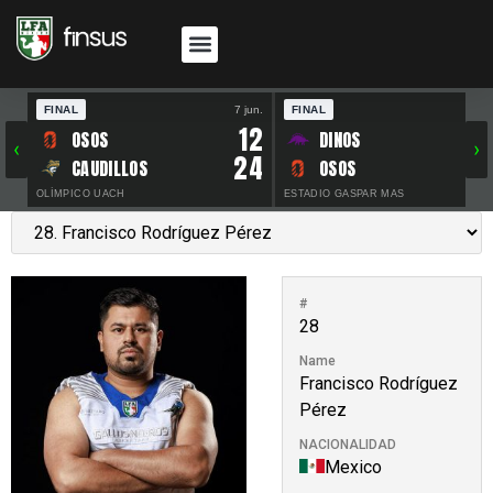
FINAL
7 jun.
FINAL
30 
12
OSOS
DINOS
‹
›
24
CAUDILLOS
OSOS
OLÍMPICO UACH
ESTADIO GASPAR MAS
#
28
Name
Francisco Rodríguez
Pérez
NACIONALIDAD
Mexico