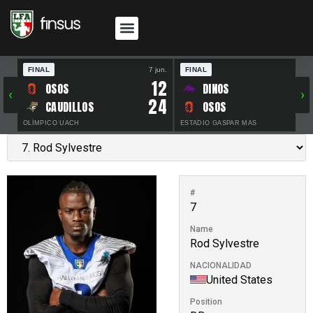
FINAL
7 jun.
FINAL
30 
12
OSOS
DINOS
‹
›
24
CAUDILLOS
OSOS
OLÍMPICO UACH
ESTADIO GASPAR MAS
#
7
Name
Rod Sylvestre
NACIONALIDAD
United States
Position