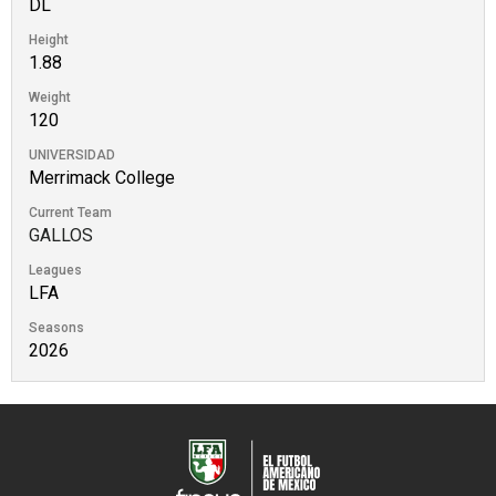
DL
Height
1.88
Weight
120
UNIVERSIDAD
Merrimack College
Current Team
GALLOS
Leagues
LFA
Seasons
2026