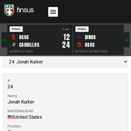
FINAL
7 jun.
FINAL
30 
12
OSOS
DINOS
‹
›
24
CAUDILLOS
OSOS
OLÍMPICO UACH
ESTADIO GASPAR MAS
#
24
Name
Jonah Kurker
NACIONALIDAD
United States
Position