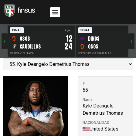
FINAL
7 jun.
FINAL
30 
12
OSOS
DINOS
‹
›
24
CAUDILLOS
OSOS
OLÍMPICO UACH
ESTADIO GASPAR MAS
#
55
Name
Kyle Deangelo
Demetrius Thomas
NACIONALIDAD
United States