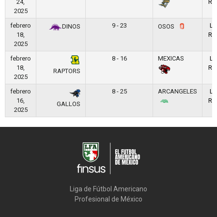
24,
RE
2025
febrero
9 - 23
LF
DINOS
OSOS
18,
RE
2025
febrero
8 - 16
MEXICAS
LF
18,
RE
RAPTORS
2025
febrero
8 - 25
ARCANGELES
LF
16,
RE
GALLOS
2025
Liga de Fútbol Americano

Profesional de México