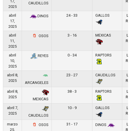
17,
RE
CAUDILLOS
2025
abril
24 - 33
GALLOS
LF
DINOS
17,
RE
2025
abril
3 - 16
MEXICAS
LF
OSOS
11,
RE
2025
abril
0 - 34
RAPTORS
LF
REYES
10,
RE
2025
abril 8,
23 - 27
CAUDILLOS
LF
2025
RE
ARCANGELES
abril 8,
38 - 3
RAPTORS
LF
2025
RE
MEXICAS
abril 7,
10 - 9
GALLOS
LF
2025
RE
CAUDILLOS
marzo
31 - 17
LF
OSOS
DINOS
25,
RE