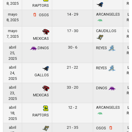
8, 2025
RE
RAPTORS
mayo
14 - 29
ARCANGELES
LF
OSOS
8, 2025
RE
mayo
17 - 30
CAUDILLOS
LF
7, 2025
RE
MEXICAS
abril
30 - 6
LF
DINOS
REYES
25,
RE
2025
abril
21 - 22
LF
REYES
24,
RE
GALLOS
2025
abril
33 - 20
LF
DINOS
23,
RE
MEXICAS
2025
abril
12 - 2
ARCANGELES
LF
18,
RE
RAPTORS
2025
abril
21 - 35
LF
OSOS