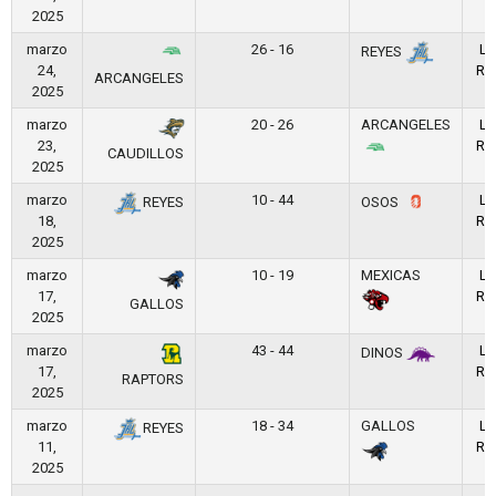
2025
marzo
26 - 16
LF
REYES
24,
RE
ARCANGELES
2025
marzo
20 - 26
ARCANGELES
LF
23,
RE
CAUDILLOS
2025
marzo
10 - 44
LF
REYES
OSOS
18,
RE
2025
marzo
10 - 19
MEXICAS
LF
17,
RE
GALLOS
2025
marzo
43 - 44
LF
DINOS
17,
RE
RAPTORS
2025
marzo
18 - 34
GALLOS
LF
REYES
11,
RE
2025