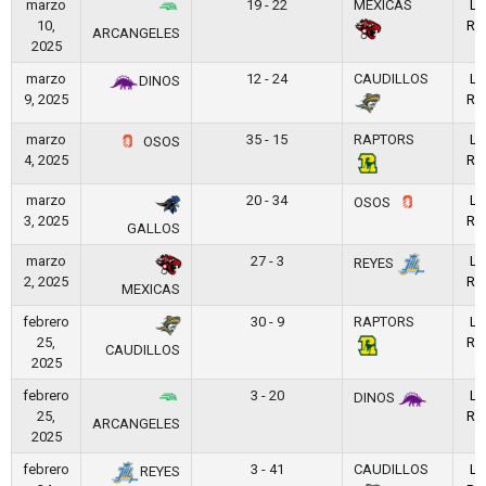
marzo
19 - 22
MEXICAS
LF
10,
RE
ARCANGELES
2025
marzo
12 - 24
CAUDILLOS
LF
DINOS
9, 2025
RE
marzo
35 - 15
RAPTORS
LF
OSOS
4, 2025
RE
marzo
20 - 34
LF
OSOS
3, 2025
RE
GALLOS
marzo
27 - 3
LF
REYES
2, 2025
RE
MEXICAS
febrero
30 - 9
RAPTORS
LF
25,
RE
CAUDILLOS
2025
febrero
3 - 20
LF
DINOS
25,
RE
ARCANGELES
2025
febrero
3 - 41
CAUDILLOS
LF
REYES