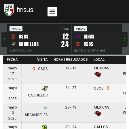
FINAL
7 jun.
FINAL
30 
12
OSOS
DINOS
‹
›
24
CAUDILLOS
OSOS
OLÍMPICO UACH
ESTADIO GASPAR MAS
FECHA
VISITA
HORA | RESULTADOS
LOCAL
mayo
12 - 13
MEXICAS
LF
OSOS
17,
PL
2025
mayo
24 - 27
LF
OSOS
11,
PL
CAUDILLOS
2025
mayo
28 - 43
MEXICAS
LF
10,
PL
ARCANGELES
2025
mayo
30 - 24
GALLOS
LF