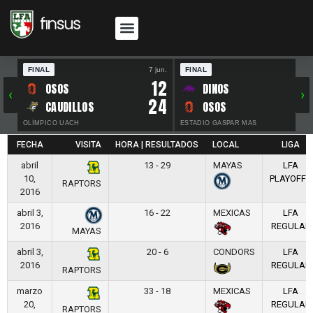
FINAL
7 jun.
FINAL
30 
12
OSOS
DINOS
‹
›
24
CAUDILLOS
OSOS
OLÍMPICO UACH
ESTADIO GASPAR MAS
FECHA
VISITA
HORA | RESULTADOS
LOCAL
LIGA
abril
13 - 29
MAYAS
LFA
10,
PLAYOFFS
RAPTORS
2016
abril 3,
16 - 22
MEXICAS
LFA
2016
REGULAR
MAYAS
abril 3,
20 - 6
CONDORS
LFA
2016
REGULAR
RAPTORS
marzo
33 - 18
MEXICAS
LFA
20,
REGULAR
RAPTORS