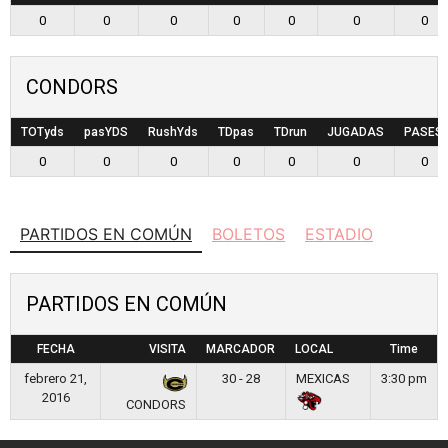
0
0
0
0
0
0
0
CONDORS
TOTyds
pasYDS
RushYds
TDpas
TDrun
JUGADAS
PASES
0
0
0
0
0
0
0
PARTIDOS EN COMÚN
BOLETOS
ESTADIO
PARTIDOS EN COMÚN
FECHA
VISITA
MARCADOR
LOCAL
Time
febrero 21,
30 - 28
MEXICAS
3:30 pm
2016
CONDORS