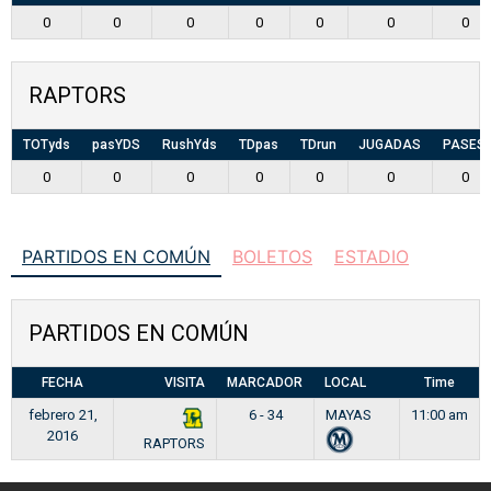
0
0
0
0
0
0
0
RAPTORS
TOTyds
pasYDS
RushYds
TDpas
TDrun
JUGADAS
PASES
0
0
0
0
0
0
0
PARTIDOS EN COMÚN
BOLETOS
ESTADIO
PARTIDOS EN COMÚN
FECHA
VISITA
MARCADOR
LOCAL
Time
febrero 21,
6 - 34
MAYAS
11:00 am
2016
RAPTORS