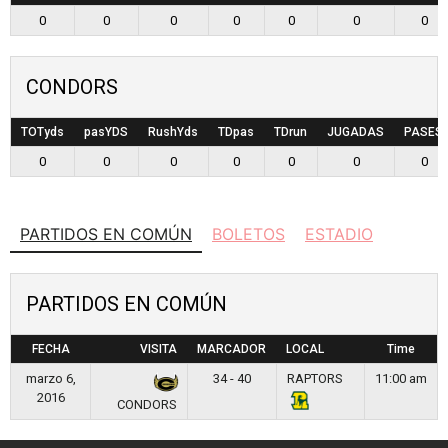
0
0
0
0
0
0
0
CONDORS
TOTyds
pasYDS
RushYds
TDpas
TDrun
JUGADAS
PASES
0
0
0
0
0
0
0
PARTIDOS EN COMÚN
BOLETOS
ESTADIO
PARTIDOS EN COMÚN
FECHA
VISITA
MARCADOR
LOCAL
Time
marzo 6,
34 - 40
RAPTORS
11:00 am
2016
CONDORS