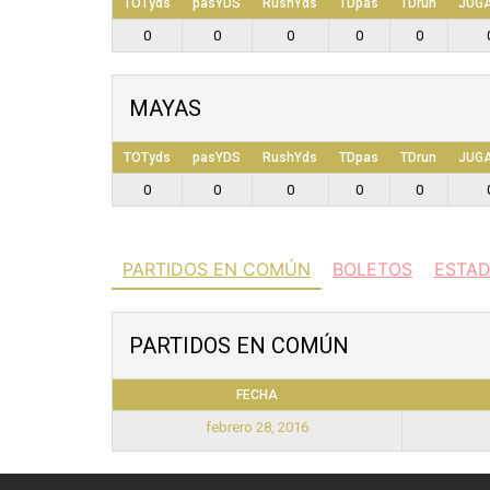
TOTyds
pasYDS
RushYds
TDpas
TDrun
JUG
0
0
0
0
0
MAYAS
TOTyds
pasYDS
RushYds
TDpas
TDrun
JUG
0
0
0
0
0
PARTIDOS EN COMÚN
BOLETOS
ESTAD
PARTIDOS EN COMÚN
FECHA
febrero 28, 2016