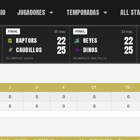
IO
JUGADORES
TEMPORADAS
ALL ST
30 may.
23 may.
FINAL
FINAL
22
22
RAPTORS
REYES
25
25
CAUDILLOS
DINOS
OLIMPICO UACH
OLIMPICO SALTILLO
2
3
4
OT
TD
0
0
0
0
0
0
0
0
0
0