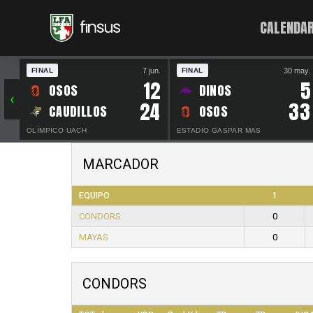
CALENDAR
7 jun.
30 may.
FINAL
FINAL
12
5
OSOS
DINOS
‹
24
33
CAUDILLOS
OSOS
OLÍMPICO UACH
ESTADIO GASPAR MAS
MARCADOR
EQUIPO
1
CONDORS
0
MAYAS
0
CONDORS