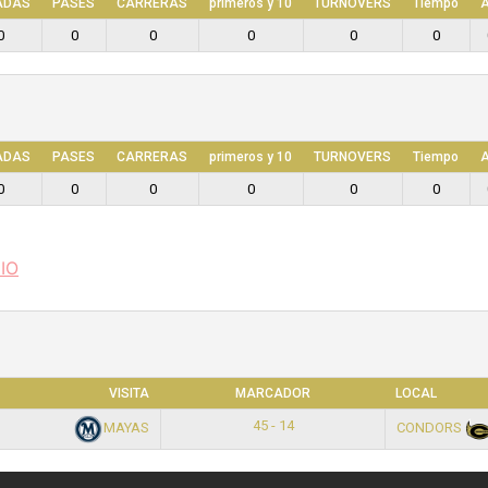
ADAS
PASES
CARRERAS
primeros y 10
TURNOVERS
Tiempo
A
0
0
0
0
0
0
ADAS
PASES
CARRERAS
primeros y 10
TURNOVERS
Tiempo
A
0
0
0
0
0
0
IO
VISITA
MARCADOR
LOCAL
45 - 14
MAYAS
CONDORS