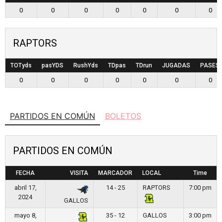
0
0
0
0
0
0
0
RAPTORS
TOTyds
pasYDS
RushYds
TDpas
TDrun
JUGADAS
PASES
0
0
0
0
0
0
0
PARTIDOS EN COMÚN
BOLETOS
PARTIDOS EN COMÚN
FECHA
VISITA
MARCADOR
LOCAL
Time
abril 17,
14 - 25
RAPTORS
7:00 pm
2024
GALLOS
mayo 8,
35 - 12
GALLOS
3:00 pm