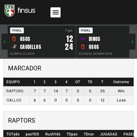
FINAL
7 jun.
FINAL
30 
12
OSOS
DINOS
‹
›
24
CAUDILLOS
OSOS
OLÍMPICO UACH
ESTADIO GASPAR MAS
MARCADOR
EQUIPO
1
2
3
4
OT
TD
T
Outcome
RAPTORS
7
7
14
7
0
0
35
Win
GALLOS
6
6
0
0
0
0
12
Loss
RAPTORS
TOTyds
pasYDS
RushYds
TDpas
TDrun
JUGADAS
PASES