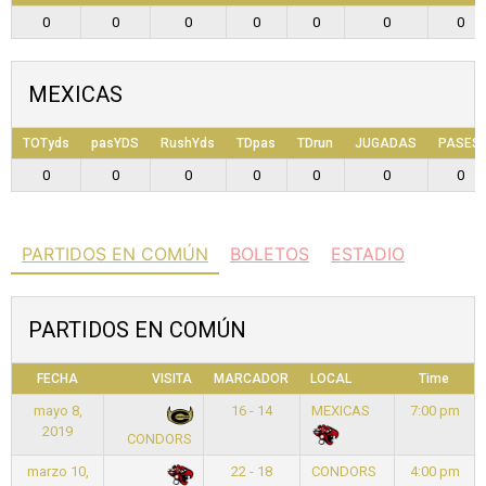
0
0
0
0
0
0
0
MEXICAS
TOTyds
pasYDS
RushYds
TDpas
TDrun
JUGADAS
PASES
0
0
0
0
0
0
0
PARTIDOS EN COMÚN
BOLETOS
ESTADIO
PARTIDOS EN COMÚN
FECHA
VISITA
MARCADOR
LOCAL
Time
mayo 8,
16 - 14
MEXICAS
7:00 pm
2019
CONDORS
marzo 10,
22 - 18
CONDORS
4:00 pm