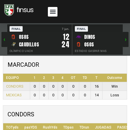
FINAL
7 jun.
FINAL
30 
12
OSOS
DINOS
‹
›
24
CAUDILLOS
OSOS
OLÍMPICO UACH
ESTADIO GASPAR MAS
MARCADOR
EQUIPO
1
2
3
4
OT
TD
T
Outcome
CONDORS
0
0
0
0
0
0
16
Win
MEXICAS
0
0
0
0
0
0
14
Loss
CONDORS
TOTyds
pasYDS
RushYds
TDpas
TDrun
JUGADAS
PASES