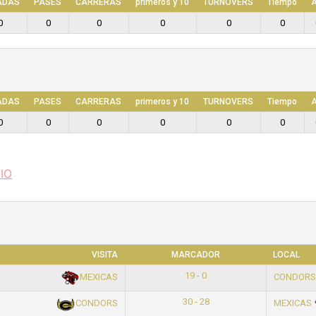
ADAS
PASES
CARRERAS
primeros y 10
TURNOVERS
Tiempo
A
0
0
0
0
0
0
ADAS
PASES
CARRERAS
primeros y 10
TURNOVERS
Tiempo
A
0
0
0
0
0
0
IO
VISITA
MARCADOR
LOCAL
19 - 0
MEXICAS
CONDOR
30 - 28
CONDORS
MEXICAS