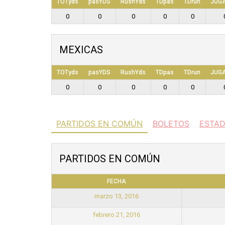
TOTyds
pasYDS
RushYds
TDpas
TDrun
JUG
0
0
0
0
0
MEXICAS
TOTyds
pasYDS
RushYds
TDpas
TDrun
JUG
0
0
0
0
0
PARTIDOS EN COMÚN
BOLETOS
ESTAD
PARTIDOS EN COMÚN
FECHA
marzo 13, 2016
febrero 21, 2016