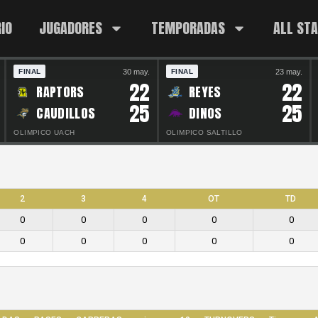
IO
JUGADORES
TEMPORADAS
ALL ST
30 may.
23 may.
FINAL
FINAL
22
22
RAPTORS
REYES
25
25
CAUDILLOS
DINOS
OLIMPICO UACH
OLIMPICO SALTILLO
2
3
4
OT
TD
0
0
0
0
0
0
0
0
0
0