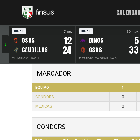
CALENDAR
7 jun.
30 may.
FINAL
FINAL
12
5
OSOS
DINOS
‹
24
33
CAUDILLOS
OSOS
OLÍMPICO UACH
ESTADIO GASPAR MAS
MARCADOR
EQUIPO
1
CONDORS
0
MEXICAS
0
CONDORS