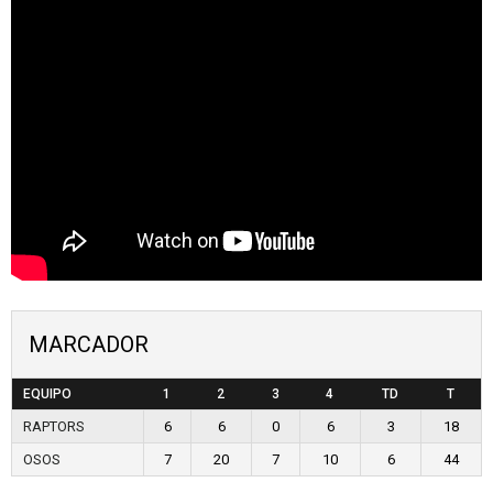
MARCADOR
EQUIPO
1
2
3
4
TD
T
RAPTORS
6
6
0
6
3
18
OSOS
7
20
7
10
6
44