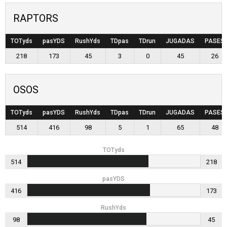
RAPTORS
TOTyds
pasYDS
RushYds
TDpas
TDrun
JUGADAS
PASES
218
173
45
3
0
45
26
OSOS
TOTyds
pasYDS
RushYds
TDpas
TDrun
JUGADAS
PASES
514
416
98
5
1
65
48
TOTyds
514
218
pasYDS
416
173
RushYds
98
45