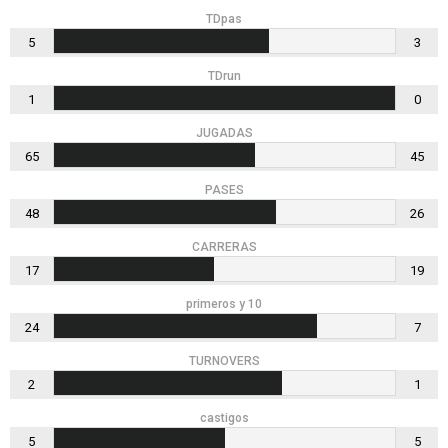
TDpas
5
3
TDrun
1
0
JUGADAS
65
45
PASES
48
26
CARRERAS
17
19
primeros y 10
24
7
TURNOVERS
2
1
castigos
5
5