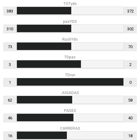
TOTyds
383
372
pasYDS
310
302
RushYds
73
70
TDpas
3
2
TDrun
1
0
JUGADAS
62
58
PASES
46
40
CARRERAS
16
18