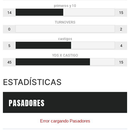
primeros y 10
14
15
TURNOVERS
0
2
castigos
5
4
YDS X CASTIGO
45
15
ESTADÍSTICAS