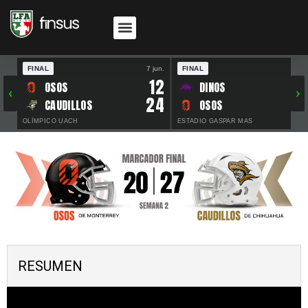
FINAL
7 jun.
FINAL
30 
12
OSOS
DINOS
‹
›
24
CAUDILLOS
OSOS
OLÍMPICO UACH
ESTADIO GASPAR MAS
RESUMEN