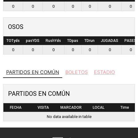
0
0
0
0
0
0
0
OSOS
TOTyds
pasYDS
RushYds
TDpas
TDrun
JUGADAS
PASES
0
0
0
0
0
0
0
PARTIDOS EN COMÚN
BOLETOS
ESTADIO
PARTIDOS EN COMÚN
FECHA
VISITA
MARCADOR
LOCAL
Time
No data available in table